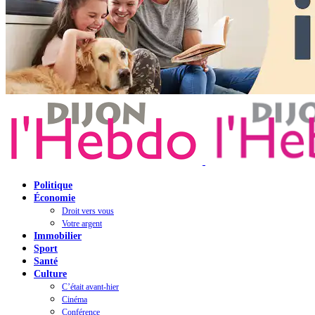
Politique
Économie
Droit vers vous
Votre argent
Immobilier
Sport
Santé
Culture
C’était avant-hier
Cinéma
Conférence