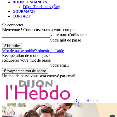
DIJON TENDANCES
Dijon Tendances (Été)
GOURMAND
CONTACT
Se connecter
Bienvenue ! Connectez-vous à votre compte :
votre nom d'utilisateur
votre mot de passe
Mot de passe oublié? obtenir de l'aide
Récupération de mot de passe
Récupérer votre mot de passe
votre email
Un mot de passe vous sera envoyé par email.
Dijon l'Hebdo