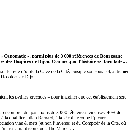
 d’ « Oenomatic », parmi plus de 3 000 références de Bourgogne
rnes des Hospices de Dijon. Comme quoi l’histoire est bien faite…
ur le livre d’or de la Cave de la Cité, puisque son sous-sol, autrement
es Hospices de Dijon.
aient les pythies grecques – pour imaginer que cet établissement sera
lle-ci comprendra pas moins de 3 000 références vineuses, 40% de
à la qualifier Julien Bernard, à la tête du groupe Epicure
sociation vins & mets (et non l’inverse) et du Comptoir de la Cité, où
r d’un restaurant iconique : The Marcel…