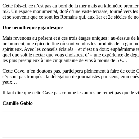
Cette fois-ci, ce n’est pas au bord de la mer mais au kilomètre premie
m2. Un espace monumental, doté d’une vaste terrasse, tourné vers les 
et se souvenir que ce sont les Romains qui, aux 1er et 2e siècles de n
Une oenothèque gigantesque
Mais revenons au présent et à ces trois étages uniques : au-dessus de
notamment, une épicerie fine où sont vendus les produits de la gamm
spiritueux. Avec les conseils éclairés – et c’est un doux euphémisme te
quel que soit le nectar que vous choisirez, d’ « une expérience de dégu
les plus prestigieux à une cinquantaine de vins à moins de 5 €…
Cette Cave, n’en doutons pas, participera pleinement à faire de cette Ci
s’y sont pas trompés : la délégation de journalistes parisiens, emmenés
yeux…
Il faut dire que cette Cave pas comme les autres ne remet pas que le 
Camille Gablo
Facebook
X