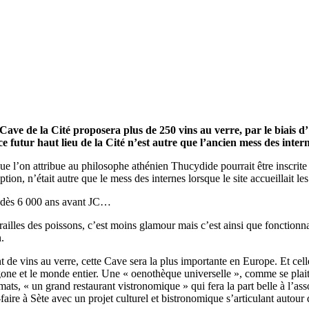
 Cave de la Cité proposera plus de 250 vins au verre, par le biais
e futur haut lieu de la Cité n’est autre que l’ancien mess des inte
l’on attribue au philosophe athénien Thucydide pourrait être inscrite s
ion, n’était autre que le mess des internes lorsque le site accueillait l
e dès 6 000 ans avant JC…
trailles des poissons, c’est moins glamour mais c’est ainsi que fonctionn
.
 de vins au verre, cette Cave sera la plus importante en Europe. Et ce
gone et le monde entier. Une « oenothèque universelle », comme se plait 
imats, « un grand restaurant vistronomique » qui fera la part belle à l’as
faire à Sète avec un projet culturel et bistronomique s’articulant autou