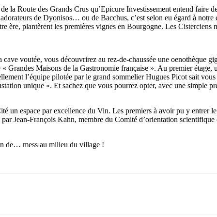
r de la Route des Grands Crus qu’Epicure Investissement entend faire de
adorateurs de Dyonisos… ou de Bacchus, c’est selon eu égard à notre cul
otre ère, plantèrent les premières vignes en Bourgogne. Les Cisterciens 
 la cave voutée, vous découvrirez au rez-de-chaussée une oenothèque gi
e « Grandes Maisons de la Gastronomie française ». Au premier étage,
llement l’équipe pilotée par le grand sommelier Hugues Picot sait vous en
station unique ». Et sachez que vous pourrez opter, avec une simple pres
té un espace par excellence du Vin. Les premiers à avoir pu y entrer le 2
 par Jean-François Kahn, membre du Comité d’orientation scientifique de 
vin de… mess au milieu du village !