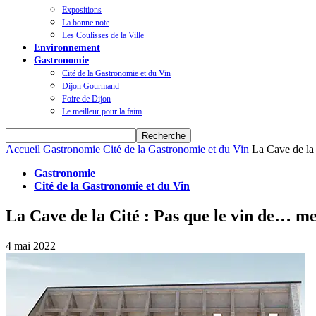
Expositions
La bonne note
Les Coulisses de la Ville
Environnement
Gastronomie
Cité de la Gastronomie et du Vin
Dijon Gourmand
Foire de Dijon
Le meilleur pour la faim
Accueil
Gastronomie
Cité de la Gastronomie et du Vin
La Cave de la 
Gastronomie
Cité de la Gastronomie et du Vin
La Cave de la Cité : Pas que le vin de… me
4 mai 2022