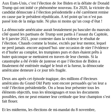
Aux Etats-Unis, c’est l’élection de Joe Biden et la défaite de Donald
Trump qui ont initié ce phénomène nouveau. En 2020, la victoire du
candidat démocrate à l’élection présidentielle a été carrément remise
en cause par le président républicain. A tel point qu’on n’est pas
passé loin de la méga tuile. Ni plus ni moins qu’un coup d’état !
La démocratie américaine aurait brutalement pu basculer du mauvais
côté quand les partisans de Trump sont partis à l’assaut du Capitole,
le 6 janvier 2021, pour contester dans la violence le résultat de
l’élection. Chauds comme la braise, excités par leur mentor, lequel
ne perd jamais -encore aujourd’hui- une occasion de nier l’évidence
et d’hurler au complot, les trumpistes purs et durs étaient prêts à
buter quiconque se mettraient en travers de leur chemin. Si la
catastrophe a été évitée de justesse et que l’élection de Biden a
finalement été entérinée malgré le bruit et la fureur, la démocratie
américaine demeure à ce jour très fragile.
Deux ans après cet épisode tragique, des millions d’électeurs
américains du Grand Old Party sont encore persuadés qu’on leur a
volé l’élection présidentielle. On a beau leur présenter tous les
éléments objectifs, tous les témoignages et tous les documents
possibles, rien ne peut entamer leur certitude que leur champion s’est
fait flouer.
Et les midterms, les élections de mi-mandat du 8 novembre,