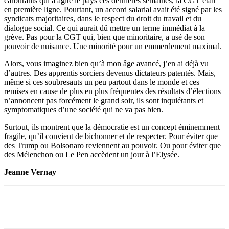
carburants qui a agité le pays ces dernières semaines, la CGT était
en première ligne. Pourtant, un accord salarial avait été signé par les
syndicats majoritaires, dans le respect du droit du travail et du
dialogue social. Ce qui aurait dû mettre un terme immédiat à la
grève. Pas pour la CGT qui, bien que minoritaire, a usé de son
pouvoir de nuisance. Une minorité pour un emmerdement maximal.
Alors, vous imaginez bien qu’à mon âge avancé, j’en ai déjà vu
d’autres. Des apprentis sorciers devenus dictateurs patentés. Mais,
même si ces soubresauts un peu partout dans le monde et ces
remises en cause de plus en plus fréquentes des résultats d’élections
n’annoncent pas forcément le grand soir, ils sont inquiétants et
symptomatiques d’une société qui ne va pas bien.
Surtout, ils montrent que la démocratie est un concept éminemment
fragile, qu’il convient de bichonner et de respecter. Pour éviter que
des Trump ou Bolsonaro reviennent au pouvoir. Ou pour éviter que
des Mélenchon ou Le Pen accèdent un jour à l’Elysée.
Jeanne Vernay
Facebook
X