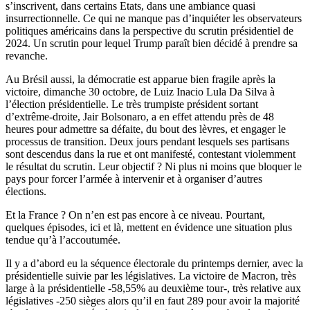
s’inscrivent, dans certains Etats, dans une ambiance quasi
insurrectionnelle. Ce qui ne manque pas d’inquiéter les observateurs
politiques américains dans la perspective du scrutin présidentiel de
2024. Un scrutin pour lequel Trump paraît bien décidé à prendre sa
revanche.
Au Brésil aussi, la démocratie est apparue bien fragile après la
victoire, dimanche 30 octobre, de Luiz Inacio Lula Da Silva à
l’élection présidentielle. Le très trumpiste président sortant
d’extrême-droite, Jair Bolsonaro, a en effet attendu près de 48
heures pour admettre sa défaite, du bout des lèvres, et engager le
processus de transition. Deux jours pendant lesquels ses partisans
sont descendus dans la rue et ont manifesté, contestant violemment
le résultat du scrutin. Leur objectif ? Ni plus ni moins que bloquer le
pays pour forcer l’armée à intervenir et à organiser d’autres
élections.
Et la France ? On n’en est pas encore à ce niveau. Pourtant,
quelques épisodes, ici et là, mettent en évidence une situation plus
tendue qu’à l’accoutumée.
Il y a d’abord eu la séquence électorale du printemps dernier, avec la
présidentielle suivie par les législatives. La victoire de Macron, très
large à la présidentielle -58,55% au deuxième tour-, très relative aux
législatives -250 sièges alors qu’il en faut 289 pour avoir la majorité