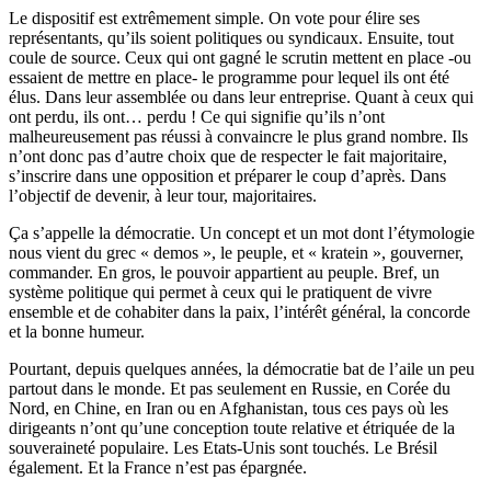
Le dispositif est extrêmement simple. On vote pour élire ses
représentants, qu’ils soient politiques ou syndicaux. Ensuite, tout
coule de source. Ceux qui ont gagné le scrutin mettent en place -ou
essaient de mettre en place- le programme pour lequel ils ont été
élus. Dans leur assemblée ou dans leur entreprise. Quant à ceux qui
ont perdu, ils ont… perdu ! Ce qui signifie qu’ils n’ont
malheureusement pas réussi à convaincre le plus grand nombre. Ils
n’ont donc pas d’autre choix que de respecter le fait majoritaire,
s’inscrire dans une opposition et préparer le coup d’après. Dans
l’objectif de devenir, à leur tour, majoritaires.
Ça s’appelle la démocratie. Un concept et un mot dont l’étymologie
nous vient du grec « demos », le peuple, et « kratein », gouverner,
commander. En gros, le pouvoir appartient au peuple. Bref, un
système politique qui permet à ceux qui le pratiquent de vivre
ensemble et de cohabiter dans la paix, l’intérêt général, la concorde
et la bonne humeur.
Pourtant, depuis quelques années, la démocratie bat de l’aile un peu
partout dans le monde. Et pas seulement en Russie, en Corée du
Nord, en Chine, en Iran ou en Afghanistan, tous ces pays où les
dirigeants n’ont qu’une conception toute relative et étriquée de la
souveraineté populaire. Les Etats-Unis sont touchés. Le Brésil
également. Et la France n’est pas épargnée.