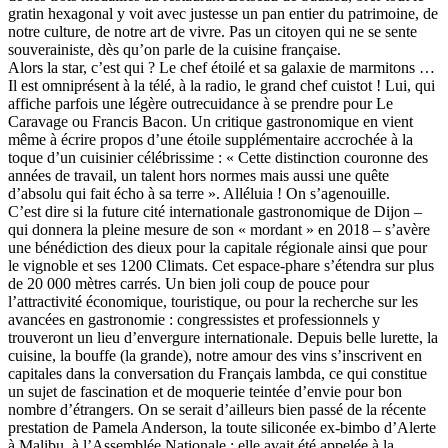
gratin hexagonal y voit avec justesse un pan entier du patrimoine, de
notre culture, de notre art de vivre. Pas un citoyen qui ne se sente
souverainiste, dès qu’on parle de la cuisine française.
Alors la star, c’est qui ? Le chef étoilé et sa galaxie de marmitons …
Il est omniprésent à la télé, à la radio, le grand chef cuistot ! Lui, qui
affiche parfois une légère outrecuidance à se prendre pour Le
Caravage ou Francis Bacon. Un critique gastronomique en vient
même à écrire propos d’une étoile supplémentaire accrochée à la
toque d’un cuisinier célébrissime : « Cette distinction couronne des
années de travail, un talent hors normes mais aussi une quête
d’absolu qui fait écho à sa terre ». Alléluia ! On s’agenouille.
C’est dire si la future cité internationale gastronomique de Dijon –
qui donnera la pleine mesure de son « mordant » en 2018 – s’avère
une bénédiction des dieux pour la capitale régionale ainsi que pour
le vignoble et ses 1200 Climats. Cet espace-phare s’étendra sur plus
de 20 000 mètres carrés. Un bien joli coup de pouce pour
l’attractivité économique, touristique, ou pour la recherche sur les
avancées en gastronomie : congressistes et professionnels y
trouveront un lieu d’envergure internationale. Depuis belle lurette, la
cuisine, la bouffe (la grande), notre amour des vins s’inscrivent en
capitales dans la conversation du Français lambda, ce qui constitue
un sujet de fascination et de moquerie teintée d’envie pour bon
nombre d’étrangers. On se serait d’ailleurs bien passé de la récente
prestation de Pamela Anderson, la toute siliconée ex-bimbo d’Alerte
à Malibu, à l’Assemblée Nationale : elle avait été appelée à la