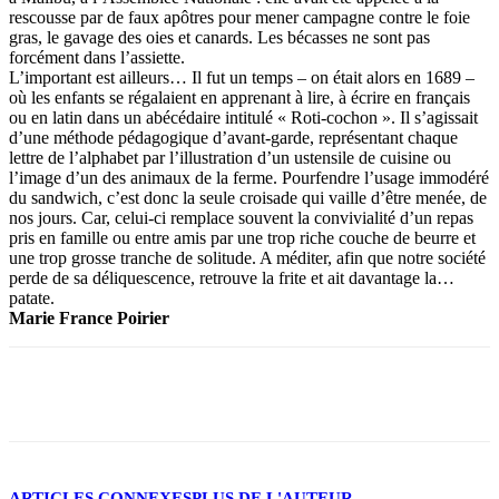
rescousse par de faux apôtres pour mener campagne contre le foie
gras, le gavage des oies et canards. Les bécasses ne sont pas
forcément dans l’assiette.
L’important est ailleurs… Il fut un temps – on était alors en 1689 –
où les enfants se régalaient en apprenant à lire, à écrire en français
ou en latin dans un abécédaire intitulé « Roti-cochon ». Il s’agissait
d’une méthode pédagogique d’avant-garde, représentant chaque
lettre de l’alphabet par l’illustration d’un ustensile de cuisine ou
l’image d’un des animaux de la ferme. Pourfendre l’usage immodéré
du sandwich, c’est donc la seule croisade qui vaille d’être menée, de
nos jours. Car, celui-ci remplace souvent la convivialité d’un repas
pris en famille ou entre amis par une trop riche couche de beurre et
une trop grosse tranche de solitude. A méditer, afin que notre société
perde de sa déliquescence, retrouve la frite et ait davantage la…
patate.
Marie France Poirier
Facebook
X
ARTICLES CONNEXES
PLUS DE L'AUTEUR