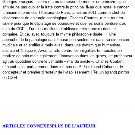
Georges-Fran
ç
ois Leclerc n
’
a eu de cesse de monter en premi
è
re ligne
afin de ne pas oublier la lutte contre le principal fl
é
au que reste le cancer.
L
’
ancien interne des H
ô
pitaux de Paris,
arriv
é
en 2011 comme chef du
d
é
partement de chirurgie oncologique, Charles Coutant, a mis tout en
œ
uvre pour que le d
é
pistage se poursuive et que les soins perdurent au
sein du CGFL, l
’
un des meilleurs
é
tablissements fran
ç
ais dans le
domaine. Et ce, avec toujours la m
ê
me philosophie duale :
«
Une
approche de la pathologie canc
é
reuse non seulement dans sa dimension
m
é
dicale et scientifique mais aussi dans une dynamique humaniste,
sociale et
é
thique
»
. Avec la lutte contre les in
é
galit
é
s territoriales en
mati
è
re de soin mais
é
galement l
’
innovation dans les g
è
nes, ce professeur
agit au quotidien contre le v
é
ritable
«
mal du si
è
cle
»
. Charles Coutant
s
’
inscrit ainsi parfaitement dans les pas du Pr Ferdinand Cabanne, le
concepteur et premier directeur de l
’é
tablissement ! Tel un (grand) patron
du CGFL
…
Facebook
X
ARTICLES CONNEXES
PLUS DE L'AUTEUR