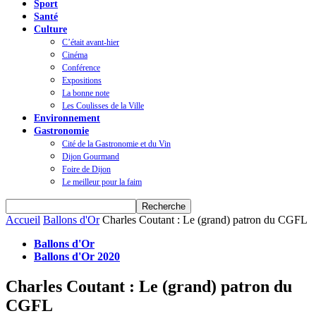
Sport
Santé
Culture
C’était avant-hier
Cinéma
Conférence
Expositions
La bonne note
Les Coulisses de la Ville
Environnement
Gastronomie
Cité de la Gastronomie et du Vin
Dijon Gourmand
Foire de Dijon
Le meilleur pour la faim
Accueil
Ballons d'Or
Charles Coutant : Le (grand) patron du CGFL
Ballons d'Or
Ballons d'Or 2020
Charles Coutant : Le (grand) patron du
CGFL