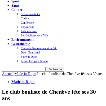
Sport
Santé
Culture
C’était avant-hier
Cinéma
Conférence
Expositions
La bonne note
Les Coulisses de la Ville
Environnement
Gastronomie
Cité de la Gastronomie et du Vin
Dijon Gourmand
Foire de Dijon
Le meilleur pour la faim
Accueil
Made in Dijon
Le club bouliste de Chenôve fête ses 30 ans
Made in Dijon
Le club bouliste de Chenôve fête ses 30
ans