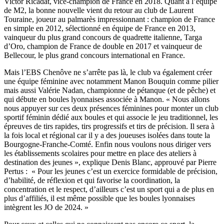
Victor Ricadat, vice-champion de France en 2018. Quant à l’équipe
de M2, la bonne nouvelle vient du retour au club de Laurent
Touraine, joueur au palmarès impressionnant : champion de France
en simple en 2012, sélectionné en équipe de France en 2013,
vainqueur du plus grand concours de quadrette italienne, Targa
d’Oro, champion de France de double en 2017 et vainqueur de
Bellecour, le plus grand concours international en France.
Mais l’EBS Chenôve ne s’arrête pas là, le club va également créer
une équipe féminine avec notamment Manon Bouquin comme pilier
mais aussi Valérie Nadan, championne de pétanque (et de pêche) et
qui débute en boules lyonnaises associée à Manon. « Nous allons
nous appuyer sur ces deux présences féminines pour monter un club
sportif féminin dédié aux boules et qui associe le jeu traditionnel, les
épreuves de tirs rapides, tirs progressifs et tirs de précision. Il sera à
la fois local et régional car il y a des joueuses isolées dans toute la
Bourgogne-Franche-Comté. Enfin nous voulons nous diriger vers
les établissements scolaires pour mettre en place des ateliers à
destination des jeunes », explique Denis Blanc, approuvé par Pierre
Pertus : « Pour les jeunes c’est un exercice formidable de précision,
d’habilité, de réflexion et qui favorise la coordination, la
concentration et le respect, d’ailleurs c’est un sport qui a de plus en
plus d’affiliés, il est même possible que les boules lyonnaises
intègrent les JO de 2024. »