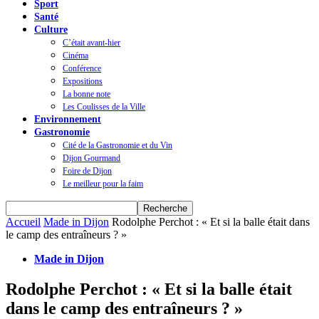
Sport
Santé
Culture
C’était avant-hier
Cinéma
Conférence
Expositions
La bonne note
Les Coulisses de la Ville
Environnement
Gastronomie
Cité de la Gastronomie et du Vin
Dijon Gourmand
Foire de Dijon
Le meilleur pour la faim
Accueil
Made in Dijon
Rodolphe Perchot : « Et si la balle était dans
le camp des entraîneurs ? »
Made in Dijon
Rodolphe Perchot : « Et si la balle était
dans le camp des entraîneurs ? »