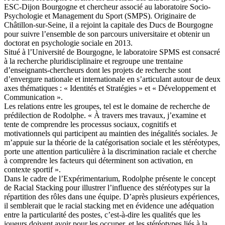
ESC-Dijon Bourgogne et chercheur associé au laboratoire Socio-
Psychologie et Management du Sport (SMPS). Originaire de
Châtillon-sur-Seine, il a rejoint la capitale des Ducs de Bourgogne
pour suivre l’ensemble de son parcours universitaire et obtenir un
doctorat en psychologie sociale en 2013.
Situé à l’Université de Bourgogne, le laboratoire SPMS est consacré
à la recherche pluridisciplinaire et regroupe une trentaine
d’enseignants-chercheurs dont les projets de recherche sont
d’envergure nationale et internationale en s’articulant autour de deux
axes thématiques : « Identités et Stratégies » et « Développement et
Communication ».
Les relations entre les groupes, tel est le domaine de recherche de
prédilection de Rodolphe. « À travers mes travaux, j’examine et
tente de comprendre les processus sociaux, cognitifs et
motivationnels qui participent au maintien des inégalités sociales. Je
m’appuie sur la théorie de la catégorisation sociale et les stéréotypes,
porte une attention particulière à la discrimination raciale et cherche
à comprendre les facteurs qui déterminent son activation, en
contexte sportif ».
Dans le cadre de l’Expérimentarium, Rodolphe présente le concept
de Racial Stacking pour illustrer l’influence des stéréotypes sur la
répartition des rôles dans une équipe. D’après plusieurs expériences,
il semblerait que le racial stacking met en évidence une adéquation
entre la particularité des postes, c’est-à-dire les qualités que les
joueurs doivent avoir pour les occuper, et les stéréotypes liés à la