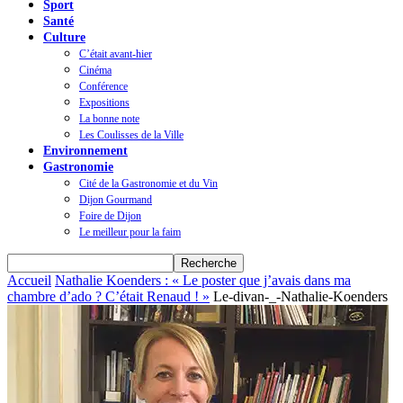
Sport
Santé
Culture
C’était avant-hier
Cinéma
Conférence
Expositions
La bonne note
Les Coulisses de la Ville
Environnement
Gastronomie
Cité de la Gastronomie et du Vin
Dijon Gourmand
Foire de Dijon
Le meilleur pour la faim
Accueil
Nathalie Koenders : « Le poster que j’avais dans ma
chambre d’ado ? C’était Renaud ! »
Le-divan-_-Nathalie-Koenders