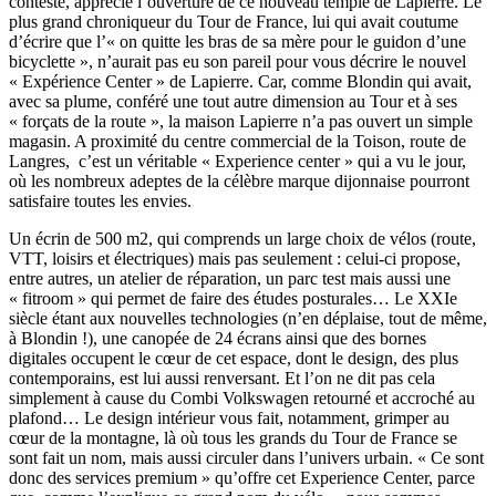
conteste, apprécié l’ouverture de ce nouveau temple de Lapierre. Le
plus grand chroniqueur du Tour de France, lui qui avait coutume
d’écrire que l’« on quitte les bras de sa mère pour le guidon d’une
bicyclette », n’aurait pas eu son pareil pour vous décrire le nouvel
« Expérience Center » de Lapierre. Car, comme Blondin qui avait,
avec sa plume, conféré une tout autre dimension au Tour et à ses
« forçats de la route », la maison Lapierre n’a pas ouvert un simple
magasin. A proximité du centre commercial de la Toison, route de
Langres, c’est un véritable « Experience center » qui a vu le jour,
où les nombreux adeptes de la célèbre marque dijonnaise pourront
satisfaire toutes les envies.
Un écrin de 500 m2, qui comprends un large choix de vélos (route,
VTT, loisirs et électriques) mais pas seulement : celui-ci propose,
entre autres, un atelier de réparation, un parc test mais aussi une
« fitroom » qui permet de faire des études posturales… Le XXIe
siècle étant aux nouvelles technologies (n’en déplaise, tout de même,
à Blondin !), une canopée de 24 écrans ainsi que des bornes
digitales occupent le cœur de cet espace, dont le design, des plus
contemporains, est lui aussi renversant. Et l’on ne dit pas cela
simplement à cause du Combi Volkswagen retourné et accroché au
plafond… Le design intérieur vous fait, notamment, grimper au
cœur de la montagne, là où tous les grands du Tour de France se
sont fait un nom, mais aussi circuler dans l’univers urbain. « Ce sont
donc des services premium » qu’offre cet Experience Center, parce