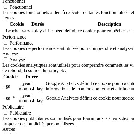
Fonctionnel
Fonctionnel
Les cookies fonctionnels aident à exécuter certaines fonctionnalités te
tierces.
Cookie
Durée
Description
_lscache_vary
2 days
Litespeed définit ce cookie pour empêcher les 
Performance
Performance
Les cookies de performance sont utilisés pour comprendre et analyser l
Analyse
Analyse
Les cookies analytiques sont utilisés pour comprendre comment les visit
de rebond, la source du trafic, etc.
Cookie
Durée
1 year 1
Google Analytics définit ce cookie pour calculer
_ga
month 4 days
informations de manière anonyme et attribue un
1 year 1
_ga_*
Google Analytics définit ce cookie pour stocke
month 4 days
Publicitaire
Publicitaire
Les cookies publicitaires sont utilisés pour fournir aux visiteurs des p
proposer des publicités personnalisées.
Autres