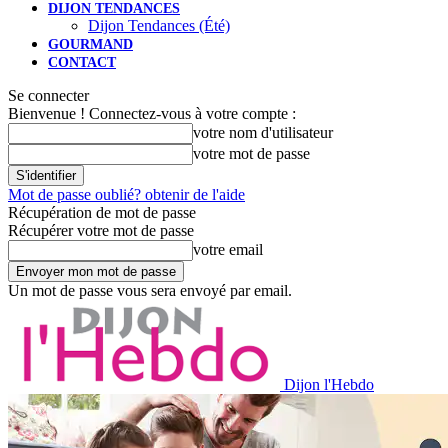
DIJON TENDANCES
Dijon Tendances (Été)
GOURMAND
CONTACT
Se connecter
Bienvenue ! Connectez-vous à votre compte :
votre nom d'utilisateur
votre mot de passe
Mot de passe oublié? obtenir de l'aide
Récupération de mot de passe
Récupérer votre mot de passe
votre email
Un mot de passe vous sera envoyé par email.
Dijon l'Hebdo