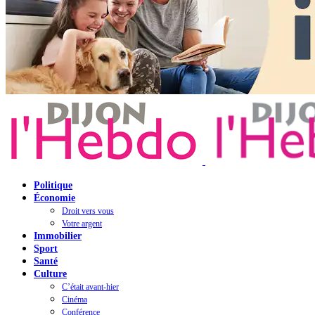
Politique
Économie
Droit vers vous
Votre argent
Immobilier
Sport
Santé
Culture
C’était avant-hier
Cinéma
Conférence