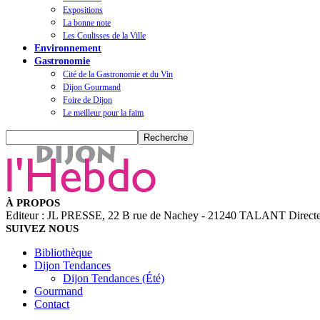
Expositions
La bonne note
Les Coulisses de la Ville
Environnement
Gastronomie
Cité de la Gastronomie et du Vin
Dijon Gourmand
Foire de Dijon
Le meilleur pour la faim
À PROPOS
Editeur : JL PRESSE, 22 B rue de Nachey - 21240 TALANT Directeu
SUIVEZ NOUS
Bibliothèque
Dijon Tendances
Dijon Tendances (Été)
Gourmand
Contact