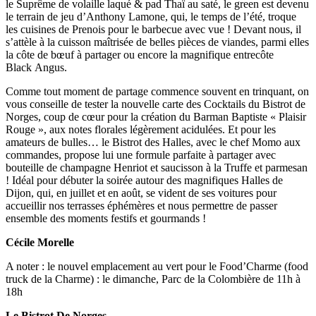
le Suprême de volaille laqué & pad Thaï au saté, le green est devenu
le terrain de jeu d’Anthony Lamone, qui, le temps de l’été, troque
les cuisines de Prenois pour le barbecue avec vue ! Devant nous, il
s’attèle à la cuisson maîtrisée de belles pièces de viandes, parmi elles
la côte de bœuf à partager ou encore la magnifique entrecôte
Black Angus.
Comme tout moment de partage commence souvent en trinquant, on
vous conseille de tester la nouvelle carte des Cocktails du Bistrot de
Norges, coup de cœur pour la création du Barman Baptiste « Plaisir
Rouge », aux notes florales légèrement acidulées. Et pour les
amateurs de bulles… le Bistrot des Halles, avec le chef Momo aux
commandes, propose lui une formule parfaite à partager avec
bouteille de champagne Henriot et saucisson à la Truffe et parmesan
! Idéal pour débuter la soirée autour des magnifiques Halles de
Dijon, qui, en juillet et en août, se vident de ses voitures pour
accueillir nos terrasses éphémères et nous permettre de passer
ensemble des moments festifs et gourmands !
Cécile Morelle
A noter : le nouvel emplacement au vert pour le Food’Charme (food
truck de la Charme) : le dimanche, Parc de la Colombière de 11h à
18h
Le Bistrot De Norges