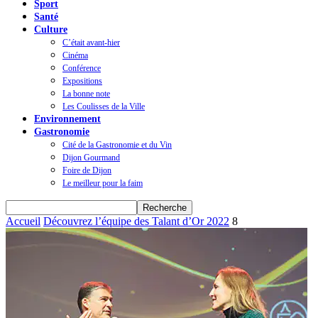
Sport
Santé
Culture
C’était avant-hier
Cinéma
Conférence
Expositions
La bonne note
Les Coulisses de la Ville
Environnement
Gastronomie
Cité de la Gastronomie et du Vin
Dijon Gourmand
Foire de Dijon
Le meilleur pour la faim
Accueil
Découvrez l’équipe des Talant d’Or 2022
8