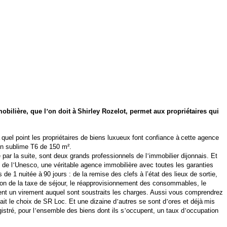
obilière, que l
’
on doit à
Shirley Rozelot, permet aux propriétaires qui
quel point les propriétaires de biens luxueux font confiance à
cette agence
son sublime T6 de 150 m².
e par la suite, sont deux grands professionnels de l
’
immobilier dijonnais. Et
 de l
’
Unesco, une véritable agence immobilière avec toutes les garanties
s de 1 nuitée à
90 jours : de la remise des clefs à l’état des lieux de sortie,
tion de la taxe de séjour, le réapprovisionnement des consommables, le
ivent un virement auquel sont soustraits les charges. Aussi vous comprendrez
fait le choix de SR Loc. Et une dizaine d
’
autres se sont d
’
ores et déjà
mis
istré, pour l
’
ensemble des biens dont ils s
’
occupent, un taux d
’
occupation