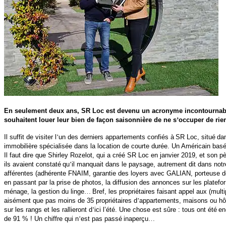
En seulement deux ans, SR Loc est devenu un acronyme incontournable 
souhaitent louer leur bien de façon saisonnière de ne s
’
occuper de rie
Il suffit de visiter l
’
un des derniers appartements confiés à
SR Loc, situé
dan
immobilière spécialisée dans la location de courte durée. Un Américain bas
Il faut dire que Shirley Rozelot, qui a créé SR Loc en janvier 2019, et son pè
ils avaient constaté
qu
’
il manquait dans le paysage, autrement dit dans notre
afférentes (adhérente FNAIM, garantie des loyers avec GALIAN, porteuse de l
en passant par la prise de photos, la diffusion des annonces sur les platef
ménage, la gestion du linge
…
Bref, les propriétaires faisant appel aux (mul
aisément que pas moins de 35 propriétaires d
’
appartements, maisons ou hôte
sur les rangs et les rallieront d
’
ici l’été. Une chose est sûre : tous ont été
en
de 91 % ! Un chiffre qui n
’
est pas passé
inaperçu
…