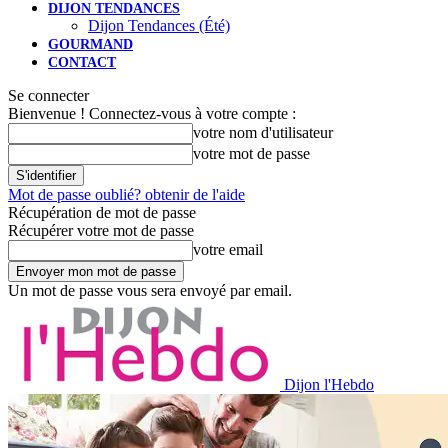
DIJON TENDANCES
Dijon Tendances (Été)
GOURMAND
CONTACT
Se connecter
Bienvenue ! Connectez-vous à votre compte :
votre nom d'utilisateur
votre mot de passe
Mot de passe oublié? obtenir de l'aide
Récupération de mot de passe
Récupérer votre mot de passe
votre email
Un mot de passe vous sera envoyé par email.
Dijon l'Hebdo