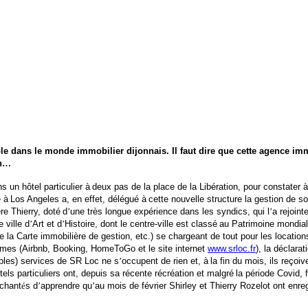
dans le monde immobilier dijonnais. Il faut dire que cette agence imm
n
…
s un hôtel particulier à
deux pas de la place de la Libération, pour constater à
é à
Los Angeles a, en effet, délégué à
cette nouvelle structure la gestion de 
re Thierry, doté
d
’
une très longue expérience dans les syndics, qui l
’
a rejoint
 ville d
’
Art et d
’
Histoire, dont le centre-ville est classé
au Patrimoine mondial
a Carte immobilière de gestion, etc.) se chargeant de tout pour les location
ormes (Airbnb, Booking, HomeToGo et le site internet
www.srloc.fr
), la déclara
tiples) services de SR Loc ne s
’
occupent de rien et, à
la fin du mois, ils reço
ls particuliers ont, depuis sa récente récréation et malgré
la période Covid, 
chant
é
s d
’
apprendre qu
’
au mois de février Shirley et Thierry Rozelot ont enreg