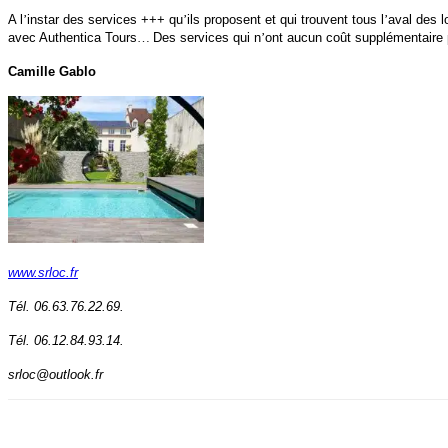
A l
’
instar des services +++ qu
’
ils proposent et qui trouvent tous l
’
aval des lo
avec Authentica Tours
…
Des services qui n
’
ont aucun coût supplémentaire p
Camille Gablo
www.srloc.fr
T
é
l. 06.63.76.22.69.
T
é
l. 06.12.84.93.14.
srloc@outlook.fr
Facebook
X