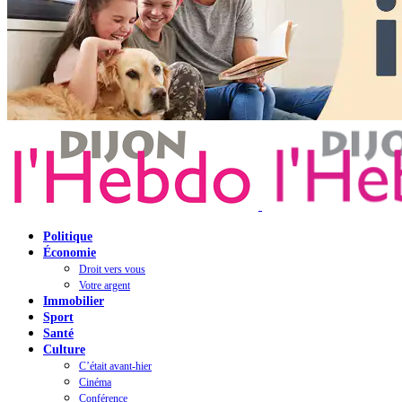
Politique
Économie
Droit vers vous
Votre argent
Immobilier
Sport
Santé
Culture
C’était avant-hier
Cinéma
Conférence