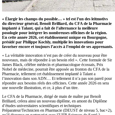
« Élargir les champs du possible… » tel est l’un des leitmotivs
du directeur général, Benoît Brilliard, du CFA de la Pharmacie
implanté à Talant, qui a fait de l’alternance la meilleure
posologie pour intégrer les nombreuses officines de la région.
En cette année 2026, cet établissement unique en Bourgogne,
présidé par Philippe Kochly, multiplie les innovations pour
favoriser encore et toujours l’accès à l’emploi de ses apprenants.
«
La v
éritable innovation n’est pas de créer du nouveau pour être
nouveaux, mais de répondre à un besoin ré
el »
. Cette formule de
Sir
James Black
, célèbre médecin et pharmacologue écossais, Prix
Nobel de médecine, pourrait être apposée au fronton du CFA de la
Pharmacie, tellement cet établissement implanté à Talant a
l’innovation dans son ADN… Et tellement il n’a pas son pareil pour
répondre aux besoins réels des officines. Cette année 2026 en sera
une nouvelle illustration, et ce, à plus d’un titre.
Le CFA de la Pharmacie, dirigé de main de maître par Benoît
Brilliard, créera ainsi un nouveau diplôme, en amont du
Dipl
ôme
d’études universitaires scientifiques et techniques
Préparateur/Technicien en Pharmacie (DEUST de niveau 5, bac+2),
qu’il dispense en partenariat avec l’UFR Sciences de Santé à