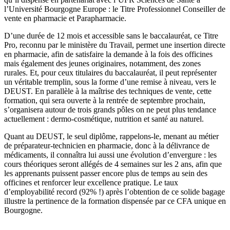
l’Université
Bourgogne
Europe : le Titre Professionnel Conseiller de
vente en pharmacie et Parapharmacie.
D’une durée de 12 mois et accessible sans le baccalauréat, ce Titre
Pro, reconnu par le ministère du Travail, permet une insertion directe
en pharmacie, afin de satisfaire la demande à la fois des officines
mais également des jeunes originaires, notamment, des zones
rurales. Et, pour ceux titulaires du baccalauréat, il peut représenter
un véritable tremplin, sous la forme d’une remise à niveau, vers le
DEUST. En parallèle à la maîtrise des techniques de vente, cette
formation, qui sera ouverte à la rentrée de septembre prochain,
s’organisera autour de trois grands pôles on ne peut plus tendance
actuellement : der
mo-cosm
étique, nutrition et santé au naturel.
Quant au DEUST, le seul diplôme, rappelons-le, menant au métier
de préparateur-technicien en pharmacie, donc à
la d
élivrance de
médicaments, il connaîtra lui aussi une évolution d’envergure : les
cours théoriques seront allégés de 4 semaines sur les 2 ans, afin que
les apprenants puissent passer encore plus de temps au sein des
officines et renforcer leur excellence pratique. Le taux
d’employabilité record (92% !) après l’obtention de ce solide bagage
illustre la pertinence de la formation dispensée par ce CFA unique en
Bourgogne.