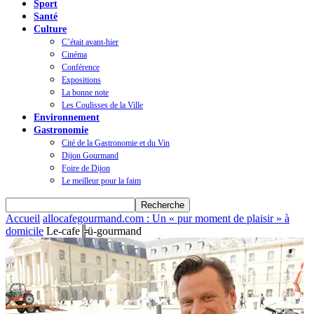
Sport
Santé
Culture
C’était avant-hier
Cinéma
Conférence
Expositions
La bonne note
Les Coulisses de la Ville
Environnement
Gastronomie
Cité de la Gastronomie et du Vin
Dijon Gourmand
Foire de Dijon
Le meilleur pour la faim
Accueil
allocafegourmand.com : Un « pur moment de plaisir » à
domicile
Le-cafe╠ü-gourmand