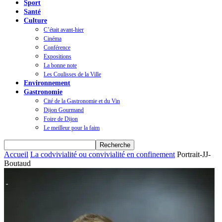
Sport
Santé
Culture
C’était avant-hier
Cinéma
Conférence
Expositions
La bonne note
Les Coulisses de la Ville
Environnement
Gastronomie
Cité de la Gastronomie et du Vin
Dijon Gourmand
Foire de Dijon
Le meilleur pour la faim
Accueil
La codvivialité ou convivialité en confinement
Portrait-JJ-
Boutaud