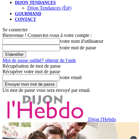
DIJON TENDANCES
Dijon Tendances (Été)
GOURMAND
CONTACT
Se connecter
Bienvenue ! Connectez-vous à votre compte :
votre nom d'utilisateur
votre mot de passe
Mot de passe oublié? obtenir de l'aide
Récupération de mot de passe
Récupérer votre mot de passe
votre email
Un mot de passe vous sera envoyé par email.
Dijon l'Hebdo