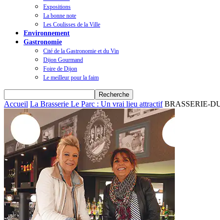
Expositions
La bonne note
Les Coulisses de la Ville
Environnement
Gastronomie
Cité de la Gastronomie et du Vin
Dijon Gourmand
Foire de Dijon
Le meilleur pour la faim
Accueil
La Brasserie Le Parc : Un vrai lieu attractif
BRASSERIE-DU