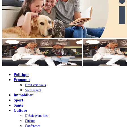
Politique
Économie
Droit vers vous
Votre argent
Immobilier
Sport
Santé
Culture
C’était avant-hier
Cinéma
Conférence