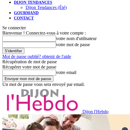
DIJON TENDANCES
Dijon Tendances (Été)
GOURMAND
CONTACT
Se connecter
Bienvenue ! Connectez-vous à votre compte :
votre nom d'utilisateur
votre mot de passe
Mot de passe oublié? obtenir de l'aide
Récupération de mot de passe
Récupérer votre mot de passe
votre email
Un mot de passe vous sera envoyé par email.
Dijon l'Hebdo