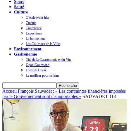
Sport
Santé
Culture
C’était avant-hier
Cinéma
Conférence
Expositions
La bonne note
Les Coulisses de la Ville
Environnement
Gastronomie
Cité de la Gastronomie et du Vin
Dijon Gourmand
Foire de Dijon
Le meilleur pour la faim
Accueil
François Sauvadet : « Les contraintes financières imposées
par le Gouvernement sont insupportables »
SAUVADET-113