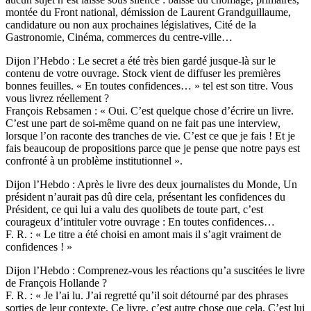
montée du Front national, démission de Laurent Grandguillaume,
candidature ou non aux prochaines législatives, Cité de la
Gastronomie, Cinéma, commerces du centre-ville…
Dijon l’Hebdo : Le secret a été très bien gardé jusque-là sur le
contenu de votre ouvrage. Stock vient de diffuser les premières
bonnes feuilles. « En toutes confidences… » tel est son titre. Vous
vous livrez réellement ?
François Rebsamen : « Oui. C’est quelque chose d’écrire un livre.
C’est une part de soi-même quand on ne fait pas une interview,
lorsque l’on raconte des tranches de vie. C’est ce que je fais ! Et je
fais beaucoup de propositions parce que je pense que notre pays est
confronté à un problème institutionnel ».
Dijon l’Hebdo : Après le livre des deux journalistes du Monde, Un
président n’aurait pas dû dire cela, présentant les confidences du
Président, ce qui lui a valu des quolibets de toute part, c’est
courageux d’intituler votre ouvrage : En toutes confidences…
F. R. : « Le titre a été choisi en amont mais il s’agit vraiment de
confidences ! »
Dijon l’Hebdo : Comprenez-vous les réactions qu’a suscitées le livre
de François Hollande ?
F. R. : « Je l’ai lu. J’ai regretté qu’il soit détourné par des phrases
sorties de leur contexte. Ce livre, c’est autre chose que cela. C’est lui