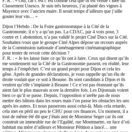
F. R. : « Oui, car c’est c’est comme cela que m’est venue l’idée du
Classement Unesco. Je suis très heureux, j’ai planté des vignes à
Mayence avec l’ancien maire. Il serait temps d’ailleurs que j’aille
gouter leur vin… »
Dijon l’Hebdo : De la Foire gastronomique à la Cité de la
Gastronomie, il n’y a qu’un pas. La CDAC, par 4 voix pour, 3
contre et 1 abstention, n’a pas validé le projet Ciné Ducs sur la Cité.
Souhaitez-vous que le groupe Ciné Alpes dépose un recours auprès
de la Commission nationale d’aménagement cinématographique
pour tenter de revoir cette décision ?
F. R. : « Je les laisse faire ce qu’ils ont à faire. Ceux qui disent qu’ils
me soutiennent sur la Cité de la Gastronomie passent, en réalité, leur
temps à l’empêcher. C’est un grand projet pour Dijon et cela les
gêne. Après de grandes déclarations, je vous rappelle qu’un élu de
droite voulait que ce soit à Beaune. Ils sont candidats à Dijon et ils
veulent qu’elle s’implante à Beaune ! Ce n’est pas étonnant qu’ils
aient fait le plus mauvais score la dernière fois. Les Dijonnais voient
bien ce qu’il se passe. Depuis, l’opposition n’arrête pas de nous
mettre des bâtons dans les roues mais l’on passe les obstacles les uns
après les autres. Et nous passerons aussi celui-là. Mais cela retarde,
cela met en péril un peu le CHU pour ces finances. Un moment, il a
tout de même été dit que j’étais ami de Monsieur Seger car ils ont
construit un immeuble rue de l’Egalité, rue Montmartre, en face d’où
habitait ma mère d’ailleurs et Monsieur Pétition a lancé… une