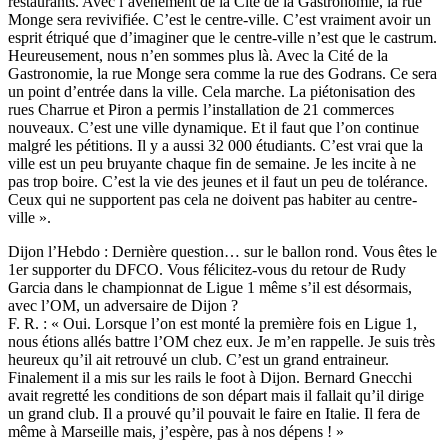
restaurants. Avec l’avènement de la Cité de la Gastronomie, la rue
Monge sera revivifiée. C’est le centre-ville. C’est vraiment avoir un
esprit étriqué que d’imaginer que le centre-ville n’est que le castrum.
Heureusement, nous n’en sommes plus là. Avec la Cité de la
Gastronomie, la rue Monge sera comme la rue des Godrans. Ce sera
un point d’entrée dans la ville. Cela marche. La piétonisation des
rues Charrue et Piron a permis l’installation de 21 commerces
nouveaux. C’est une ville dynamique. Et il faut que l’on continue
malgré les pétitions. Il y a aussi 32 000 étudiants. C’est vrai que la
ville est un peu bruyante chaque fin de semaine. Je les incite à ne
pas trop boire. C’est la vie des jeunes et il faut un peu de tolérance.
Ceux qui ne supportent pas cela ne doivent pas habiter au centre-
ville ».
Dijon l’Hebdo : Dernière question… sur le ballon rond. Vous êtes le
1er supporter du DFCO. Vous félicitez-vous du retour de Rudy
Garcia dans le championnat de Ligue 1 même s’il est désormais,
avec l’OM, un adversaire de Dijon ?
F. R. : « Oui. Lorsque l’on est monté la première fois en Ligue 1,
nous étions allés battre l’OM chez eux. Je m’en rappelle. Je suis très
heureux qu’il ait retrouvé un club. C’est un grand entraineur.
Finalement il a mis sur les rails le foot à Dijon. Bernard Gnecchi
avait regretté les conditions de son départ mais il fallait qu’il dirige
un grand club. Il a prouvé qu’il pouvait le faire en Italie. Il fera de
même à Marseille mais, j’espère, pas à nos dépens ! »