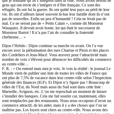
que je souhaite qu’ils s’intègrent dans la ville. Nous avons besoin de
gens qui ont envie de s’intégrer et d’être français. Ce sont des
réfugiés. Ils ont fui la guerre. Ils ont quitté leur pays au péril de leur
vie. Ils ont d’ailleurs laissé souvent là-bas leur famille dont ils n’ont
pas de nouvelles. Enfin un peu d’humanité ! Cela ne ferait pas de
mal. Ce ne seront pas de « Petits Calais », comme dit Monsieur
Wauquiez. Il devrait avoir honte, lui qui était le successeur de
Monsieur Barrot ! Il n’a pas l’air de connaître la fraternité
chrétienne… »
Dijon l’Hebdo : Dijon continue sa marche en avant. On l’a vue
encore avec la piétonisation des rues Charrue et Piron et des places
des Cordeliers et Jean-Macé. Vous œuvrez pour l’attractivité mais
nombre de voix s’élèvent pour dénoncer les difficultés du commerce
au centre-ville…
F. R. : « On entend mais moi je vois. Je vois la réalité : le journal Le
Monde vient de publier une liste de toutes les villes de France qui
ont plus de 7,5% de vacance dans leur centre-ville selon l’Inspection
générale des finances (IGF). Et Dijon n’y figure pas ! Beaucoup de
villes de l’Est, du Nord mais aussi du Sud sont dans cette liste :
Marseille, Avignon, etc. L’on me reprochait un moment de laisser
s’installer des banques. Cela me fait sourire car, maintenant, elles
sont remplacées par des restaurants. Nous nous occupons d’avoir un
commerce attractif, de les aider, mais il y a des choses que l’on ne
maîtrise pas. Les loyers sont chers au centre-ville. Nous avons des