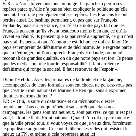
F. R. : « Nous traversons tous un orage. La gauche a perdu ses
repères parce qu’elle n’a pas su bien expliquer la politique qu’elle
menait. La droite perd également ses repères. Les Français les ont
perdus aussi. Le bashing permanent, et pas que sur François
Hollande, mais sur la France, sur l’état de notre pays fait que les
Français pensent qu’ils vivent beaucoup moins bien que ce qu’ils
vivent en réalité. Ils pensent que la pauvreté a augmenté, ce qui n’est
pas vrai. Ils pensent que l’économie est fichue, ce qui est faux. Ce
pays est empreint de défaitisme et de déclinisme. Je le regrette parce
que, à l’étranger, où l’on apprécie François Hollande, où on lui
reconnaît de grandes qualités, on dit que notre pays est fort. Je pense
que les médias ont une lourde responsabilité. Il faut arrêter ce
défaitisme qui ronge la société. Il faut retrouver de l’espoir ».
Dijon l’Hebdo : Avec les primaires de la droite et de la gauche,
accompagnées de leurs formules souvent chocs, ne pensez-vous pas
que c’est le Front national et Marine Le Pen qui, sans s’exprimer,
tirent les marrons du feu ?
F.R : « Oui, la suite du défaitisme et du déclinisme, c’est le
populisme. Tous ceux qui répètent sans arrêt que, dans nos
campagnes, les gens sont malheureux, sont pauvres, ce qui n’est pas
vrai, ils font le lit du Front national. Quand l’on dit en permanence
que la ville prend tout, si vous voyez ce que je veux dire, forcément,
le populisme augmente. Ce sont d’ailleurs les villes qui résistent le
mieux au FN, et même si cela progresse aussi ici