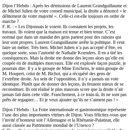
Dijon l’Hebdo : Après les démissions de Laurent Grandguillaume et
de Michel Julien de votre conseil municipal, la droite a dénoncé « le
délitement de votre majorité ». Celle-ci est-elle toujours en ordre de
marche ?
F. R. : « Les Dijonnais le voient. Ils constatent les projets, les
travaux. Ils voient que la maison est tenue et bien tenue. C’est
normal que dans un mandat des gens partent pour des raisons qui
leur sont propres. Laurent Granguillaume arrête la politique. Il veut
faire un métier. Très bien. Michel Julien n’a pas accepté d’être, en
quelque sorte, sous l’autorité de Nathalie Koenders. Il en a tiré les
conséquences. Mais la droite me donne des leçons alors qu’elle est
coupée en de multiples morceaux. Elle est explosée façon puzzle, je
pourrais dire. Il y a le groupe de Mme Erschens, le mini-groupe de
M. Houpert, celui de M. Bichot, qui a récupéré des gens de
l’extrême droite. Au sein de l’opposition, il n’y a jamais un vote
identique. Plutôt que de donner des leçons, ils feraient mieux de se
reconstituer. Ils ont réalisé le plus mauvais score que la droite n’ait
jamais fait dans cette ville. Franchement, à ce train-là, ils ne sont pas
prêts de regagner… Et je veux ajouter qu’ils ne s’aiment pas ! »
Dijon l’Hebdo : La Foire internationale et gastronomique représente
l’une des plus importantes vitrines de Dijon. Vous félicitez-vous que
l’invité d’honneur soit l’Allemagne et la Rhénanie-Palatinat, elle
aussi classée au Patrimoine mondial de l’Unesco ?