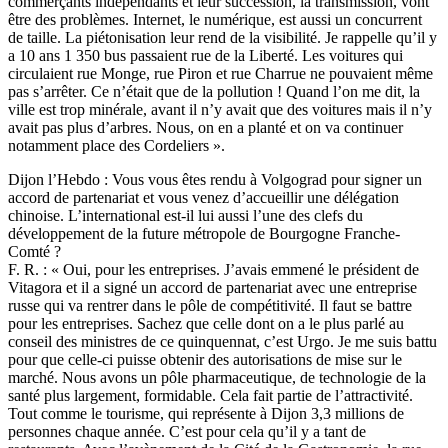
commerçants indépendants et leur succession, la transmission, vont
être des problèmes. Internet, le numérique, est aussi un concurrent
de taille. La piétonisation leur rend de la visibilité. Je rappelle qu’il y
a 10 ans 1 350 bus passaient rue de la Liberté. Les voitures qui
circulaient rue Monge, rue Piron et rue Charrue ne pouvaient même
pas s’arrêter. Ce n’était que de la pollution ! Quand l’on me dit, la
ville est trop minérale, avant il n’y avait que des voitures mais il n’y
avait pas plus d’arbres. Nous, on en a planté et on va continuer
notamment place des Cordeliers ».
Dijon l’Hebdo : Vous vous êtes rendu à Volgograd pour signer un
accord de partenariat et vous venez d’accueillir une délégation
chinoise. L’international est-il lui aussi l’une des clefs du
développement de la future métropole de Bourgogne Franche-
Comté ?
F. R. : « Oui, pour les entreprises. J’avais emmené le président de
Vitagora et il a signé un accord de partenariat avec une entreprise
russe qui va rentrer dans le pôle de compétitivité. Il faut se battre
pour les entreprises. Sachez que celle dont on a le plus parlé au
conseil des ministres de ce quinquennat, c’est Urgo. Je me suis battu
pour que celle-ci puisse obtenir des autorisations de mise sur le
marché. Nous avons un pôle pharmaceutique, de technologie de la
santé plus largement, formidable. Cela fait partie de l’attractivité.
Tout comme le tourisme, qui représente à Dijon 3,3 millions de
personnes chaque année. C’est pour cela qu’il y a tant de