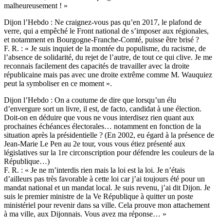
malheureusement ! »
Dijon l’Hebdo : Ne craignez-vous pas qu’en 2017, le plafond de
verre, qui a empêché le Front national de s’imposer aux régionales,
et notamment en Bourgogne-Franche-Comté, puisse être brisé ?
F. R. : « Je suis inquiet de la montée du populisme, du racisme, de
l’absence de solidarité, du rejet de l’autre, de tout ce qui clive. Je me
reconnais facilement des capacités de travailler avec la droite
républicaine mais pas avec une droite extrême comme M. Wauquiez
peut la symboliser en ce moment ».
Dijon l’Hebdo : On a coutume de dire que lorsqu’un élu
d’envergure sort un livre, il est, de facto, candidat à une élection.
Doit-on en déduire que vous ne vous interdisez rien quant aux
prochaines échéances électorales… notamment en fonction de la
situation après la présidentielle ? (En 2002, eu égard à la présence de
Jean-Marie Le Pen au 2e tour, vous vous étiez présenté aux
législatives sur la 1re circonscription pour défendre les couleurs de la
République…)
F. R. : « Je ne m’interdis rien mais la loi est la loi. Je n’étais
d’ailleurs pas très favorable à cette loi car j’ai toujours été pour un
mandat national et un mandat local. Je suis revenu, j’ai dit Dijon. Je
suis le premier ministre de la Ve République à quitter un poste
ministériel pour revenir dans sa ville. Cela prouve mon attachement
à ma ville, aux Dijonnais. Vous avez ma réponse… »