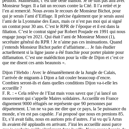
pétition. Maintenant, c’est une belle maison. Je ne suis pas ami avec
Monsieur Seger. Il a fait un recours contre la Cité. Il l’a retiré et je
l’en ai remercié. Nous avons le recours de Monsieur Bichot, pour
qui je serais l’ami d’Eiffage. Il précise également que je serais aussi
l’ami de la Lyonnaise des Eaux, mais ce n’est pas moi qui ai signé
un contrat pour 30 ans. C’est le RPR de l’époque et il est dans la
filiation. C’est le contrat signé par Robert Poujade en 1991 qui nous
engage jusqu’en 2021. Qui était l’ami de Monsieur Monot (1),
secrétaire général du RPR ! Je n’aime pas ces insinuations. Quand
j’entends Monsieur Bichot parler d’affairisme… Je fais étudier
actuellement si la ligne jaune a été franchie pour porter plainte pour
diffamation. C’est une malédiction pour la ville de Dijon et c’est ce
que me disent ces amis beaunois ».
Dijon l’Hebdo : Avec le démantèlement de la Jungle de Calais,
l’arrivée de migrants à Dijon a fait couler beaucoup d’encre.
Combien seront-ils et dans quelles conditions Dijon va-t-elle les
accueillir ?
F. R. : « Cela relève de l’Etat mais vous savez que j’ai lancé un
mouvement qui s’appelle Maires solidaires. Accueillir en France
dignement 9000 réfugiés ne représente que 90 personnes par
département. L’on ne va pas me dire que ce pays, la 5e puissance du
monde, n’en est pas capable. J’ai proposé que nous en prenions 85.
Et, s’il avait fallu, nous en aurions pris d’autres. J’ai vu qu’à Arras
ils avaient été applaudis en arrivant. J’irai les accueillir aussi parce