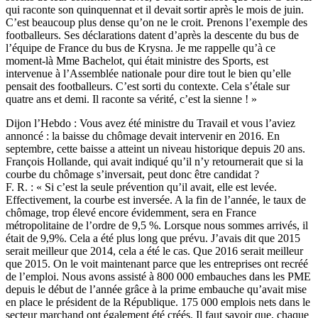
qui raconte son quinquennat et il devait sortir après le mois de juin.
C’est beaucoup plus dense qu’on ne le croit. Prenons l’exemple des
footballeurs. Ses déclarations datent d’après la descente du bus de
l’équipe de France du bus de Krysna. Je me rappelle qu’à ce
moment-là Mme Bachelot, qui était ministre des Sports, est
intervenue à l’Assemblée nationale pour dire tout le bien qu’elle
pensait des footballeurs. C’est sorti du contexte. Cela s’étale sur
quatre ans et demi. Il raconte sa vérité, c’est la sienne ! »
Dijon l’Hebdo : Vous avez été ministre du Travail et vous l’aviez
annoncé : la baisse du chômage devait intervenir en 2016. En
septembre, cette baisse a atteint un niveau historique depuis 20 ans.
François Hollande, qui avait indiqué qu’il n’y retournerait que si la
courbe du chômage s’inversait, peut donc être candidat ?
F. R. : « Si c’est la seule prévention qu’il avait, elle est levée.
Effectivement, la courbe est inversée. A la fin de l’année, le taux de
chômage, trop élevé encore évidemment, sera en France
métropolitaine de l’ordre de 9,5 %. Lorsque nous sommes arrivés, il
était de 9,9%. Cela a été plus long que prévu. J’avais dit que 2015
serait meilleur que 2014, cela a été le cas. Que 2016 serait meilleur
que 2015. On le voit maintenant parce que les entreprises ont recréé
de l’emploi. Nous avons assisté à 800 000 embauches dans les PME
depuis le début de l’année grâce à la prime embauche qu’avait mise
en place le président de la République. 175 000 emplois nets dans le
secteur marchand ont également été créés. Il faut savoir que, chaque